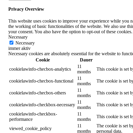
Privacy Overview
This website uses cookies to improve your experience while you nav
the working of basic functionalities of the website. We also use t
your consent. You also have the option to opt-out of these cookies
Necessary
Necessary
immer aktiv
Necessary cookies are absolutely essential for the website to funct
Cookie
Dauer
11
cookielawinfo-checbox-analytics
This cookie is set 
months
11
cookielawinfo-checbox-functional
The cookie is set b
months
11
cookielawinfo-checbox-others
This cookie is set 
months
11
cookielawinfo-checkbox-necessary
This cookie is set 
months
cookielawinfo-checkbox-
11
This cookie is set 
performance
months
11
The cookie is set b
viewed_cookie_policy
months
personal data.