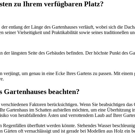
esten zu Ihrem verfügbaren Platz?
t, der entlang der Länge des Gartenhauses verläuft, wobei sich die Dac
 seiner Vielseitigkeit und Praktikabilität sowie seines traditionellen u
an der längsten Seite des Gebäudes befinden. Der höchste Punkt des Ga
en verjüngt, um genau in eine Ecke Ihres Gartens zu passen. Mit einem
re.
res Gartenhauses beachten?
 verschiedenen Faktoren berücksichtigen. Wenn Sie beabsichtigen das 
Ihr Gartenhaus im Schatten aufstellen möchten, um eine Überhitzung 
isiko von herabfallenden Ästen und verrottendem Laub auf Ihrer Garten
en Regenfällen überflutet werden könnte. Stehendes Wasser beschleunigt
 Gärten oft vernachlässigt und ist gerade bei Modellen aus Holz ein be