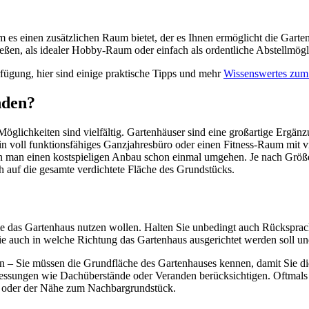
em es einen zusätzlichen Raum bietet, der es Ihnen ermöglicht die Gart
ießen, als idealer Hobby-Raum oder einfach als ordentliche Abstellmögli
fügung, hier sind einige praktische Tipps und mehr
Wissenswertes zum
nden?
glichkeiten sind vielfältig. Gartenhäuser sind eine großartige Ergänz
ein voll funktionsfähiges Ganzjahresbüro oder einen Fitness-Raum mit vi
n man einen kostspieligen Anbau schon einmal umgehen. Je nach Größ
 auf die gesamte verdichtete Fläche des Grundstücks.
ie das Gartenhaus nutzen wollen. Halten Sie unbedingt auch Rücksprac
 auch in welche Richtung das Gartenhaus ausgerichtet werden soll und
en – Sie müssen die Grundfläche des Gartenhauses kennen, damit Sie d
essungen wie Dachüberstände oder Veranden berücksichtigen. Oftmals
e oder der Nähe zum Nachbargrundstück.