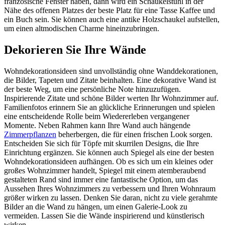
französische Fenster haben, dann wird ein Schaukelstuhl in der
Nähe des offenen Platzes der beste Platz für eine Tasse Kaffee und
ein Buch sein. Sie können auch eine antike Holzschaukel aufstellen,
um einen altmodischen Charme hineinzubringen.
Dekorieren Sie Ihre Wände
Wohndekorationsideen sind unvollständig ohne Wanddekorationen,
die Bilder, Tapeten und Zitate beinhalten. Eine dekorative Wand ist
der beste Weg, um eine persönliche Note hinzuzufügen.
Inspirierende Zitate und schöne Bilder werten Ihr Wohnzimmer auf.
Familienfotos erinnern Sie an glückliche Erinnerungen und spielen
eine entscheidende Rolle beim Wiedererleben vergangener
Momente. Neben Rahmen kann Ihre Wand auch hängende
Zimmerpflanzen
beherbergen, die für einen frischen Look sorgen.
Entscheiden Sie sich für Töpfe mit skurrilen Designs, die Ihre
Einrichtung ergänzen. Sie können auch Spiegel als eine der besten
Wohndekorationsideen aufhängen. Ob es sich um ein kleines oder
großes Wohnzimmer handelt, Spiegel mit einem atemberaubend
gestalteten Rand sind immer eine fantastische Option, um das
Aussehen Ihres Wohnzimmers zu verbessern und Ihren Wohnraum
größer wirken zu lassen. Denken Sie daran, nicht zu viele gerahmte
Bilder an die Wand zu hängen, um einen Galerie-Look zu
vermeiden. Lassen Sie die Wände inspirierend und künstlerisch
wirken.