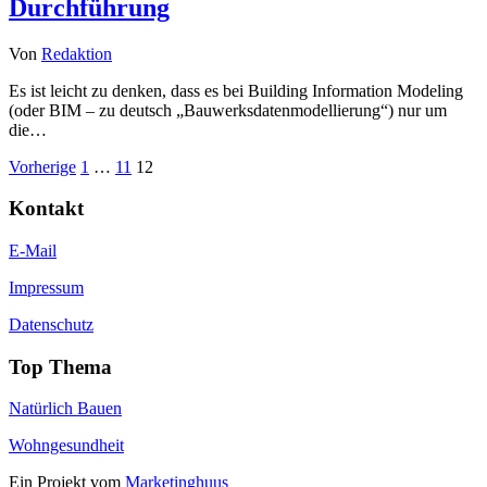
Durchführung
Von
Redaktion
Es ist leicht zu denken, dass es bei Building Information Modeling
(oder BIM – zu deutsch „Bauwerksdatenmodellierung“) nur um
die…
Seitennummerierung
Vorherige
1
…
11
12
der
Kontakt
Beiträge
E-Mail
Impressum
Datenschutz
Top Thema
Natürlich Bauen
Wohngesundheit
Ein Projekt vom
Marketinghuus