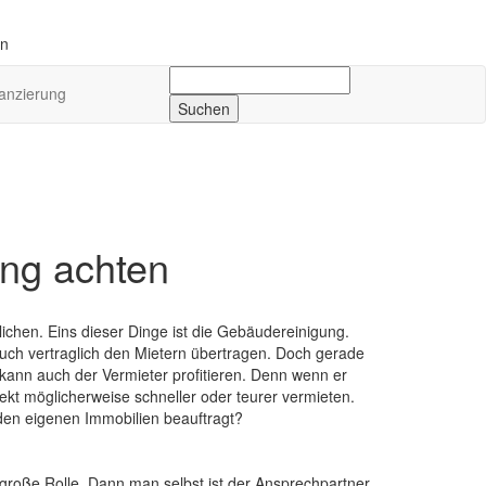
en
Suchen
anzierung
nach:
ung achten
ichen. Eins dieser Dinge ist die Gebäudereinigung.
uch vertraglich den Mietern übertragen. Doch gerade
ann auch der Vermieter profitieren. Denn wenn er
kt möglicherweise schneller oder teurer vermieten.
den eigenen Immobilien beauftragt?
große Rolle. Dann man selbst ist der Ansprechpartner