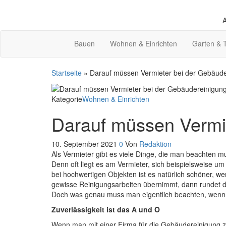
Zum
Inhalt
A
springen
Bauen
Wohnen & Einrichten
Garten & 
Startseite
»
Darauf müssen Vermieter bei der Gebäude
Kategorie
Wohnen & Einrichten
Darauf müssen Vermie
10. September 2021
0
Von
Redaktion
Als Vermieter gibt es viele Dinge, die man beachten 
Denn oft liegt es am Vermieter, sich beispielsweise
bei hochwertigen Objekten ist es natürlich schöner,
gewisse Reinigungsarbeiten übernimmt, dann rundet da
Doch was genau muss man eigentlich beachten, wen
Zuverlässigkeit ist das A und O
Wenn man mit einer Firma für die Gebäudereinigung zu