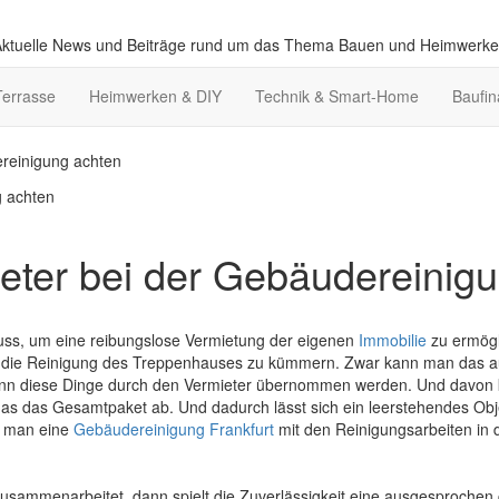
ktuelle News und Beiträge rund um das Thema Bauen und Heimwerk
Terrasse
Heimwerken & DIY
Technik & Smart-Home
Baufin
reinigung achten
ter bei der Gebäudereinig
muss, um eine reibungslose Vermietung der eigenen
Immobilie
zu ermögl
 um die Reinigung des Treppenhauses zu kümmern. Zwar kann man das a
 wenn diese Dinge durch den Vermieter übernommen werden. Und davon k
s das Gesamtpaket ab. Und dadurch lässt sich ein leerstehendes Obje
n man eine
Gebäudereinigung Frankfurt
mit den Reinigungsarbeiten in 
sammenarbeitet, dann spielt die Zuverlässigkeit eine ausgesprochen 