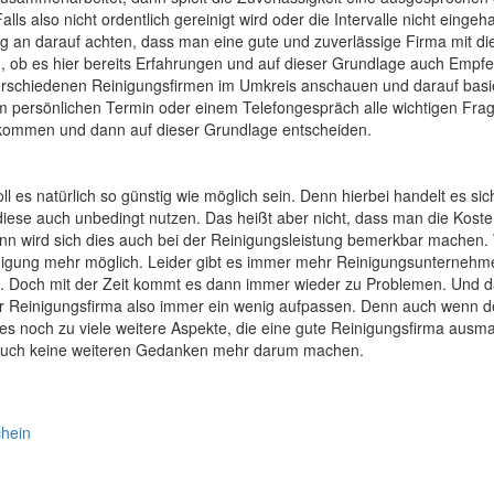
s also nicht ordentlich gereinigt wird oder die Intervalle nicht eingeh
 an darauf achten, dass man eine gute und zuverlässige Firma mit die
 ob es hier bereits Erfahrungen und auf dieser Grundlage auch Empfeh
rschiedenen Reinigungsfirmen im Umkreis anschauen und darauf basier
m persönlichen Termin oder einem Telefongespräch alle wichtigen Fra
ekommen und dann auf dieser Grundlage entscheiden.
es natürlich so günstig wie möglich sein. Denn hierbei handelt es si
 diese auch unbedingt nutzen. Das heißt aber nicht, dass man die Kost
ann wird sich dies auch bei der Reinigungsleistung bemerkbar machen.
 Reinigung mehr möglich. Leider gibt es immer mehr Reinigungsunternehm
ag. Doch mit der Zeit kommt es dann immer wieder zu Problemen. Und da
Reinigungsfirma also immer ein wenig aufpassen. Denn auch wenn der Pre
 es noch zu viele weitere Aspekte, die eine gute Reinigungsfirma aus
n auch keine weiteren Gedanken mehr darum machen.