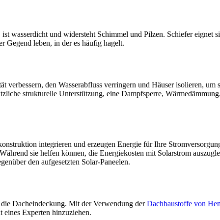
ist wasserdicht und widersteht Schimmel und Pilzen. Schiefer eignet sic
er Gegend leben, in der es häufig hagelt.
ät verbessern, den Wasserabfluss verringern und Häuser isolieren, um 
usätzliche strukturelle Unterstützung, eine Dampfsperre, Wärmedämmun
onstruktion integrieren und erzeugen Energie für Ihre Stromversorgung
Während sie helfen können, die Energiekosten mit Solarstrom auszugleic
egenüber den aufgesetzten Solar-Paneelen.
für die Dacheindeckung. Mit der Verwendung der
Dachbaustoffe von Hen
at eines Experten hinzuziehen.