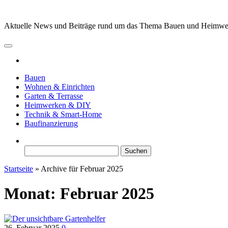
Zum
Inhalt
Aktuelle News und Beiträge rund um das Thema Bauen und Heimw
springen
Bauen
Wohnen & Einrichten
Garten & Terrasse
Heimwerken & DIY
Technik & Smart-Home
Baufinanzierung
Suchen
nach:
Startseite
»
Archive für Februar 2025
Monat:
Februar 2025
26. Februar 2025
0